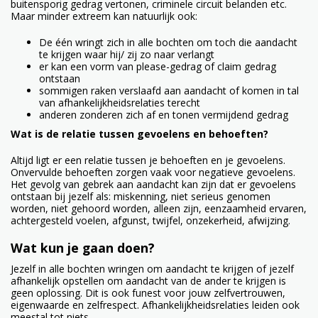
buitensporig gedrag vertonen, criminele circuit belanden etc.
Maar minder extreem kan natuurlijk ook:
De één wringt zich in alle bochten om toch die aandacht
te krijgen waar hij/ zij zo naar verlangt
er kan een vorm van please-gedrag of claim gedrag
ontstaan
sommigen raken verslaafd aan aandacht of komen in tal
van afhankelijkheidsrelaties terecht
anderen zonderen zich af en tonen vermijdend gedrag
Wat is de relatie tussen gevoelens en behoeften?
Altijd ligt er een relatie tussen je behoeften en je gevoelens.
Onvervulde behoeften zorgen vaak voor negatieve gevoelens.
Het gevolg van gebrek aan aandacht kan zijn dat er gevoelens
ontstaan bij jezelf als: miskenning, niet serieus genomen
worden, niet gehoord worden, alleen zijn, eenzaamheid ervaren,
achtergesteld voelen, afgunst, twijfel, onzekerheid, afwijzing.
Wat kun je gaan doen?
Jezelf in alle bochten wringen om aandacht te krijgen of jezelf
afhankelijk opstellen om aandacht van de ander te krijgen is
geen oplossing. Dit is ook funest voor jouw zelfvertrouwen,
eigenwaarde en zelfrespect. Afhankelijkheidsrelaties leiden ook
meestal tot niets.