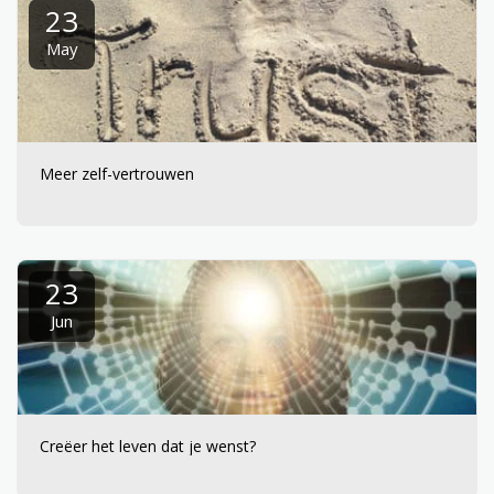
23
May
Meer zelf-vertrouwen
23
Jun
Creëer het leven dat je wenst?