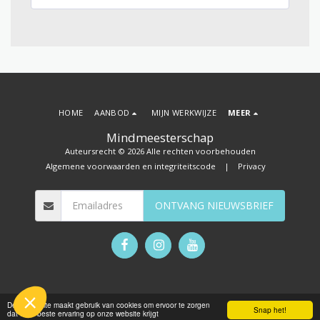
HOME
AANBOD
MIJN WERKWIJZE
MEER
Mindmeesterschap
Auteursrecht © 2026 Alle rechten voorbehouden
Algemene voorwaarden en integriteitscode
|
Privacy
ONTVANG NIEUWSBRIEF
Deze website maakt gebruik van cookies om ervoor te zorgen
Snap het!
dat u de beste ervaring op onze website krijgt