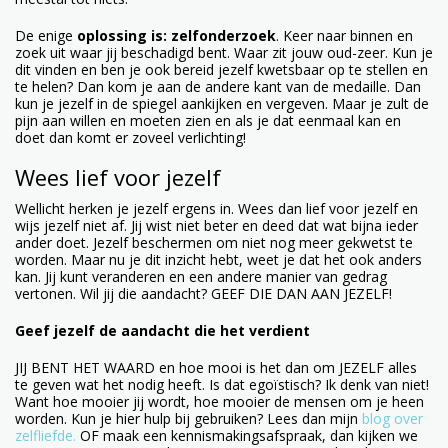
De enige
oplossing is: zelfonderzoek
. Keer naar binnen en
zoek uit waar jij beschadigd bent. Waar zit jouw oud-zeer. Kun je
dit vinden en ben je ook bereid jezelf kwetsbaar op te stellen en
te helen? Dan kom je aan de andere kant van de medaille. Dan
kun je jezelf in de spiegel aankijken en vergeven. Maar je zult de
pijn aan willen en moeten zien en als je dat eenmaal kan en
doet dan komt er zoveel verlichting!
Wees lief voor jezelf
Wellicht herken je jezelf ergens in. Wees dan lief voor jezelf en
wijs jezelf niet af. Jij wist niet beter en deed dat wat bijna ieder
ander doet. Jezelf beschermen om niet nog meer gekwetst te
worden. Maar nu je dit inzicht hebt, weet je dat het ook anders
kan. Jij kunt veranderen en een andere manier van gedrag
vertonen. Wil jij die aandacht? GEEF DIE DAN AAN JEZELF!
Geef jezelf de aandacht die het verdient
JIJ BENT HET WAARD en hoe mooi is het dan om JEZELF alles
te geven wat het nodig heeft. Is dat egoïstisch? Ik denk van niet!
Want hoe mooier jij wordt, hoe mooier de mensen om je heen
worden. Kun je hier hulp bij gebruiken? Lees dan mijn
blog over
zelfliefde.
OF maak een kennismakingsafspraak, dan kijken we