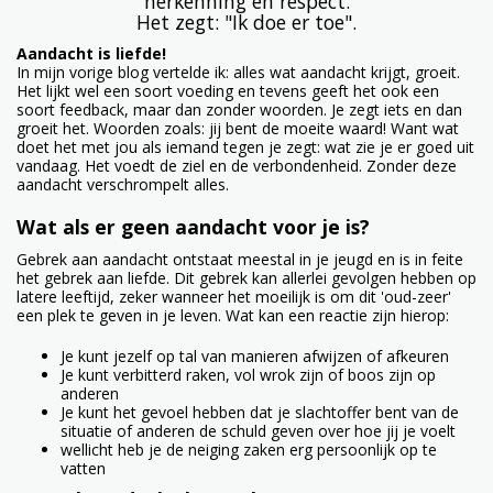
herkenning en respect.
Het zegt: "Ik doe er toe".
Aandacht is liefde!
In mijn vorige blog vertelde ik: alles wat aandacht krijgt, groeit.
Het lijkt wel een soort voeding en tevens geeft het ook een
soort feedback, maar dan zonder woorden. Je zegt iets en dan
groeit het. Woorden zoals: jij bent de moeite waard! Want wat
doet het met jou als iemand tegen je zegt: wat zie je er goed uit
vandaag. Het voedt de ziel en de verbondenheid. Zonder deze
aandacht verschrompelt alles.
Wat als er geen aandacht voor je is?
Gebrek aan aandacht ontstaat meestal in je jeugd en is in feite
het gebrek aan liefde. Dit gebrek kan allerlei gevolgen hebben op
latere leeftijd, zeker wanneer het moeilijk is om dit 'oud-zeer'
een plek te geven in je leven. Wat kan een reactie zijn hierop:
Je kunt jezelf op tal van manieren afwijzen of afkeuren
Je kunt verbitterd raken, vol wrok zijn of boos zijn op
anderen
Je kunt het gevoel hebben dat je slachtoffer bent van de
situatie of anderen de schuld geven over hoe jij je voelt
wellicht heb je de neiging zaken erg persoonlijk op te
vatten