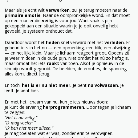
Maar als je echt wilt
verwerken
, zul je terug moeten naar de
primaire emotie
. Naar de oorspronkelijke wond. En dat moet
op een manier die
veilig
is voor jou. Want vaak is pijn
gekoppeld aan een situatie waarin je je ooit onveilig hebt
gevoeld. Je systeem onthoudt dat.
Daardoor wordt het
heden
snel verward met het
verleden
. Er
gebeurt iets in het nu — een opmerking, een blik, een afwijzing
— en het lijkt klein. Maar je lichaam reageert groot. Opeens zit
je weer midden in de oude pijn. Niet omdat het nú zo heftig is,
maar omdat het iets
raakt
van toen. Alsof je opnieuw in de
kindpijn wordt gegooid. De beelden, de emoties, de spanning —
alles komt direct terug.
En toch:
het is er nu niet meer.
Je bent
nu volwassen
. Je
leeft. Je bent hier.
En met het lichaam van nu, kun je iets nieuws doen:
Je kunt de ervaring
herprogrammeren
. Door tegen je lichaam
te zeggen:
"Het is nu veilig."
“Ik mag voelen.”
“Ik ben niet meer alleen.”
Je mag toelaten wat er was, zonder erin te verdwijnen.