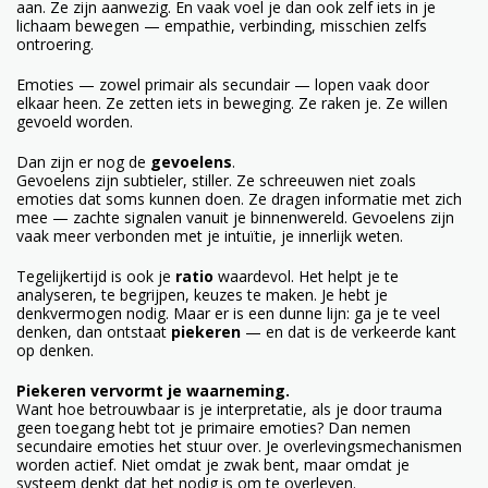
aan. Ze zijn aanwezig. En vaak voel je dan ook zelf iets in je
lichaam bewegen — empathie, verbinding, misschien zelfs
ontroering.
Emoties — zowel primair als secundair — lopen vaak door
elkaar heen. Ze zetten iets in beweging. Ze raken je. Ze willen
gevoeld worden.
Dan zijn er nog de
gevoelens
.
Gevoelens zijn subtieler, stiller. Ze schreeuwen niet zoals
emoties dat soms kunnen doen. Ze dragen informatie met zich
mee — zachte signalen vanuit je binnenwereld. Gevoelens zijn
vaak meer verbonden met je intuïtie, je innerlijk weten.
Tegelijkertijd is ook je
ratio
waardevol. Het helpt je te
analyseren, te begrijpen, keuzes te maken. Je hebt je
denkvermogen nodig. Maar er is een dunne lijn: ga je te veel
denken, dan ontstaat
piekeren
— en dat is de verkeerde kant
op denken.
Piekeren vervormt je waarneming.
Want hoe betrouwbaar is je interpretatie, als je door trauma
geen toegang hebt tot je primaire emoties? Dan nemen
secundaire emoties het stuur over. Je overlevingsmechanismen
worden actief. Niet omdat je zwak bent, maar omdat je
systeem denkt dat het nodig is om te overleven.