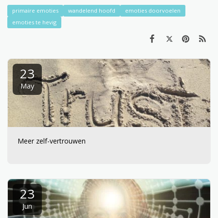
primaire emoties
wandelend hoofd
emoties doorvoelen
emoties te hevig
23
May
Meer zelf-vertrouwen
23
Jun