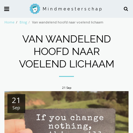
Mindmeesterschap
Home
Blog
Van wandelend hoofd naar voelend lichaam
VAN WANDELEND
HOOFD NAAR
VOELEND LICHAAM
21
Sep
21
Sep