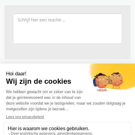
HOME
AANBOD
MIJN WERKWIJZE
MEER
Mindmeesterschap
Auteursrecht © 2026 Alle rechten voorbehouden
Algemene voorwaarden en integriteitscode
|
Privacy
ONTVANG NIEUWSBRIEF