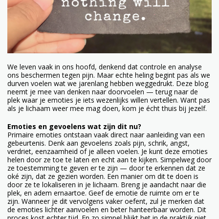
We leven vaak in ons hoofd, denkend dat controle en analyse
ons beschermen tegen pijn. Maar echte heling begint pas als we
durven voelen wat we jarenlang hebben weggedrukt. Deze blog
neemt je mee van denken naar doorvoelen — terug naar de
plek waar je emoties je iets wezenlijks willen vertellen. Want pas
als je lichaam weer mee mag doen, kom je écht thuis bij jezelf.
Emoties en gevoelens wat zijn dit nu?
Primaire emoties ontstaan vaak direct naar aanleiding van een
gebeurtenis. Denk aan gevoelens zoals pijn, schrik, angst,
verdriet, eenzaamheid of je alleen voelen. Je kunt deze emoties
helen door ze toe te laten en echt aan te kijken. Simpelweg door
ze toestemming te geven er te zijn — door te erkennen dat ze
oké zijn, dat ze gezien worden. Een manier om dit te doen is
door ze te lokaliseren in je lichaam. Breng je aandacht naar die
plek, en adem ernaartoe. Geef de emotie de ruimte om er te
zijn. Wanneer je dit vervolgens vaker oefent, zul je merken dat
de emoties lichter aanvoelen en beter hanteerbaar worden. Dit
proces kost echter tijd. En zo simpel blijkt het in de praktijk niet