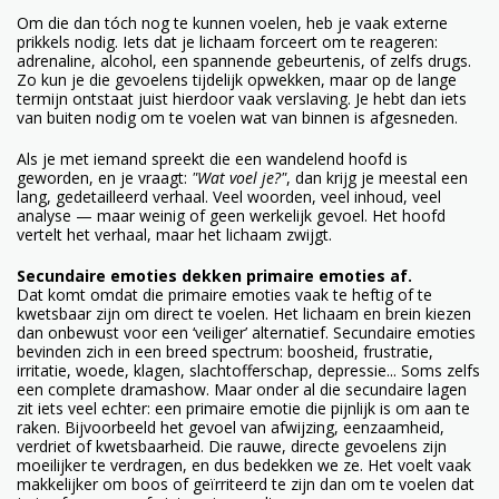
Om die dan tóch nog te kunnen voelen, heb je vaak externe
prikkels nodig. Iets dat je lichaam forceert om te reageren:
adrenaline, alcohol, een spannende gebeurtenis, of zelfs drugs.
Zo kun je die gevoelens tijdelijk opwekken, maar op de lange
termijn ontstaat juist hierdoor vaak verslaving. Je hebt dan iets
van buiten nodig om te voelen wat van binnen is afgesneden.
Als je met iemand spreekt die een wandelend hoofd is
geworden, en je vraagt:
"Wat voel je?"
, dan krijg je meestal een
lang, gedetailleerd verhaal. Veel woorden, veel inhoud, veel
analyse — maar weinig of geen werkelijk gevoel. Het hoofd
vertelt het verhaal, maar het lichaam zwijgt.
Secundaire emoties dekken primaire emoties af.
Dat komt omdat die primaire emoties vaak te heftig of te
kwetsbaar zijn om direct te voelen. Het lichaam en brein kiezen
dan onbewust voor een ‘veiliger’ alternatief. Secundaire emoties
bevinden zich in een breed spectrum: boosheid, frustratie,
irritatie, woede, klagen, slachtofferschap, depressie... Soms zelfs
een complete dramashow. Maar onder al die secundaire lagen
zit iets veel echter: een primaire emotie die pijnlijk is om aan te
raken. Bijvoorbeeld het gevoel van afwijzing, eenzaamheid,
verdriet of kwetsbaarheid. Die rauwe, directe gevoelens zijn
moeilijker te verdragen, en dus bedekken we ze. Het voelt vaak
makkelijker om boos of geïrriteerd te zijn dan om te voelen dat