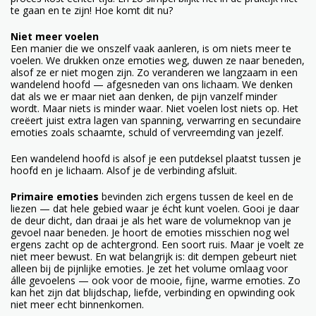
te gaan en te zijn! Hoe komt dit nu?
Niet meer voelen
Een manier die we onszelf vaak aanleren, is om niets meer te
voelen. We drukken onze emoties weg, duwen ze naar beneden,
alsof ze er niet mogen zijn. Zo veranderen we langzaam in een
wandelend hoofd — afgesneden van ons lichaam. We denken
dat als we er maar niet aan denken, de pijn vanzelf minder
wordt. Maar niets is minder waar. Niet voelen lost niets op. Het
creëert juist extra lagen van spanning, verwarring en secundaire
emoties zoals schaamte, schuld of vervreemding van jezelf.
Een wandelend hoofd is alsof je een putdeksel plaatst tussen je
hoofd en je lichaam. Alsof je de verbinding afsluit.
Primaire emoties
bevinden zich ergens tussen de keel en de
liezen — dat hele gebied waar je écht kunt voelen. Gooi je daar
de deur dicht, dan draai je als het ware de volumeknop van je
gevoel naar beneden. Je hoort de emoties misschien nog wel
ergens zacht op de achtergrond. Een soort ruis. Maar je voelt ze
niet meer bewust. En wat belangrijk is: dit dempen gebeurt niet
alleen bij de pijnlijke emoties. Je zet het volume omlaag voor
álle gevoelens — ook voor de mooie, fijne, warme emoties. Zo
kan het zijn dat blijdschap, liefde, verbinding en opwinding ook
niet meer echt binnenkomen.