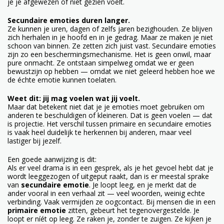
je je afgewezen of niet gezien voelt.
Secundaire emoties duren langer.
Ze kunnen je uren, dagen of zelfs jaren bezighouden. Ze blijven
zich herhalen in je hoofd en in je gedrag. Maar ze maken je niet
schoon van binnen. Ze zetten zich juist vast. Secundaire emoties
zijn zo een beschermingsmechanisme. Het is geen onwil, maar
pure onmacht. Ze ontstaan simpelweg omdat we er geen
bewustzijn op hebben — omdat we niet geleerd hebben hoe we
de échte emotie kunnen toelaten.
Weet dit: jij mag voelen wat jij voelt.
Maar dat betekent niet dat je je emoties moet gebruiken om
anderen te beschuldigen of kleineren. Dat is geen voelen — dat
is projectie. Het verschil tussen primaire en secundaire emoties
is vaak heel duidelijk te herkennen bij anderen, maar veel
lastiger bij jezelf.
Een goede aanwijzing is dit:
Als er veel drama is in een gesprek, als je het gevoel hebt dat je
wordt leeggezogen of uitgeput raakt, dan is er meestal sprake
van
secundaire emotie
. Je loopt leeg, en je merkt dat de
ander vooral in een verhaal zit — veel woorden, weinig echte
verbinding. Vaak vermijden ze oogcontact. Bij mensen die in een
primaire emotie
zitten, gebeurt het tegenovergestelde. Je
loopt er níét op leeg. Ze raken je, zonder te zuigen. Ze kijken je