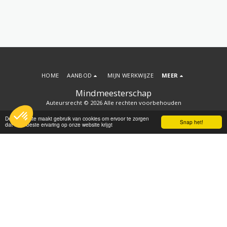
HOME
AANBOD
MIJN WERKWIJZE
MEER
Mindmeesterschap
Auteursrecht © 2026 Alle rechten voorbehouden
Algemene voorwaarden en integriteitscode
|
Privacy
Deze website maakt gebruik van cookies om ervoor te zorgen
Snap het!
dat u de beste ervaring op onze website krijgt
ONTVANG NIEUWSBRIEF